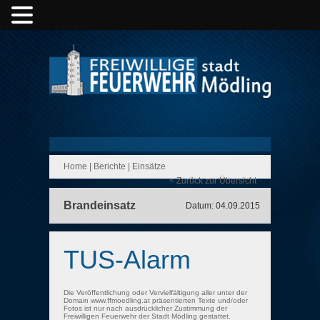
Home
|
Berichte
|
Einsätze
< Zurück zur Übersicht
Brandeinsatz
Datum: 04.09.2015
TUS-Alarm
Die Veröffentlichung oder Vervielfältigung aller unter der
Domain www.ffmoedling.at präsentierten Texte und/oder
Fotos ist nur nach ausdrücklicher Zustimmung der
Freiwilligen Feuerwehr der Stadt Mödling gestattet.