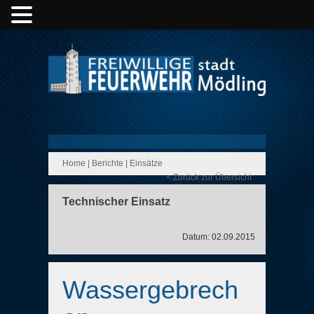
Home
|
Berichte
|
Einsätze
< Zurück zur Übersicht
Technischer Einsatz
Datum: 02.09.2015
Wassergebrech