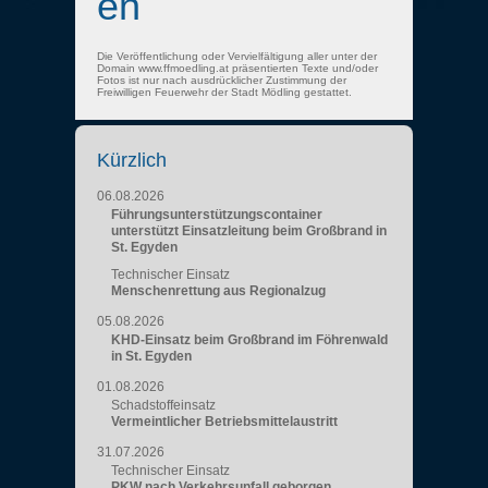
en
Die Veröffentlichung oder Vervielfältigung aller unter der
Domain www.ffmoedling.at präsentierten Texte und/oder
Fotos ist nur nach ausdrücklicher Zustimmung der
Freiwilligen Feuerwehr der Stadt Mödling gestattet.
Kürzlich
06.08.2026
Führungsunterstützungscontainer
unterstützt Einsatzleitung beim Großbrand in
St. Egyden
Technischer Einsatz
Menschenrettung aus Regionalzug
05.08.2026
KHD-Einsatz beim Großbrand im Föhrenwald
in St. Egyden
01.08.2026
Schadstoffeinsatz
Vermeintlicher Betriebsmittelaustritt
31.07.2026
Technischer Einsatz
PKW nach Verkehrsunfall geborgen