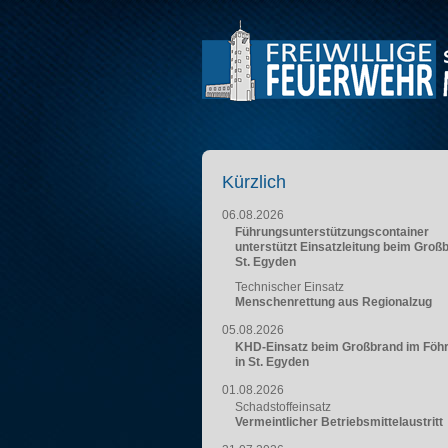
Kürzlich
06.08.2026
Führungsunterstützungscontainer
unterstützt Einsatzleitung beim Groß
St. Egyden
Technischer Einsatz
Menschenrettung aus Regionalzug
05.08.2026
KHD-Einsatz beim Großbrand im Föh
in St. Egyden
01.08.2026
Schadstoffeinsatz
Vermeintlicher Betriebsmittelaustritt