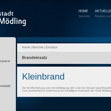
HOME
AKTUELL
Startseite
Einsätze und
Home
|
Berichte
|
Einsätze
Brandeinsatz
brand in
Kleinbrand
renwald
Die Veröffentlichung oder Vervielfältigung aller unter der Domain www.ffmoedli
nach ausdrücklicher Zustimmung der Freiwilligen Feuerwehr der Stadt Mödling 