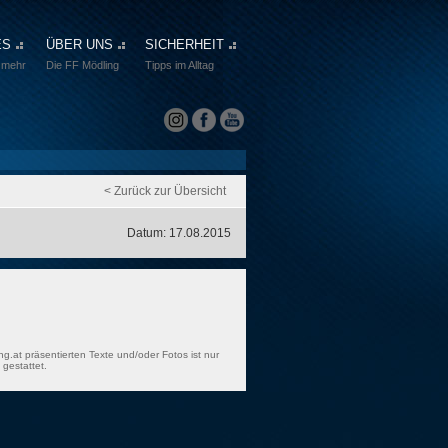
ES
ÜBER UNS
SICHERHEIT
 mehr
Die FF Mödling
Tipps im Alltag
< Zurück zur Übersicht
Datum: 17.08.2015
ng.at präsentierten Texte und/oder Fotos ist nur
gestattet.