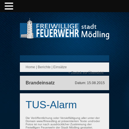
Home
|
Berichte
|
Einsätze
< Zurück zur Übersicht
Brandeinsatz
Datum: 15.08.2015
TUS-Alarm
Die Veröffentlichung oder Vervielfältigung aller unter der
Domain www.ffmoedling.at präsentierten Texte und/oder
Fotos ist nur nach ausdrücklicher Zustimmung der
Freiwilligen Feuerwehr der Stadt Mödling gestattet.