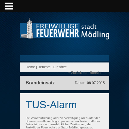
Home
|
Berichte
|
Einsätze
< Zurück zur Übersicht
Brandeinsatz
Datum: 08.07.2015
TUS-Alarm
Die Veröffentlichung oder Vervielfältigung aller unter der
Domain www.ffmoedling.at präsentierten Texte und/oder
Fotos ist nur nach ausdrücklicher Zustimmung der
Freiwilligen Feuerwehr der Stadt Mödling gestattet.