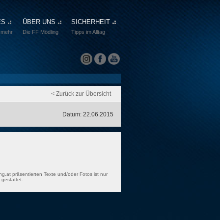
ES
ÜBER UNS
SICHERHEIT
 mehr
Die FF Mödling
Tipps im Alltag
< Zurück zur Übersicht
Datum: 22.06.2015
ng.at präsentierten Texte und/oder Fotos ist nur
gestattet.