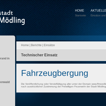
HOME
AKTUELL
Startseite
Einsätze und
Home
|
Berichte
|
Einsätze
Technischer Einsatz
brand in
Fahrzeugbergung
renwald
Die Veröffentlichung oder Vervielfältigung aller unter der Domain www.ffmoedli
nach ausdrücklicher Zustimmung der Freiwilligen Feuerwehr der Stadt Mödling 