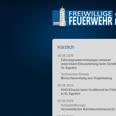
Kürzlich
06.08.2026
Führungsunterstützungscontainer
unterstützt Einsatzleitung beim Groß
St. Egyden
Technischer Einsatz
Menschenrettung aus Regionalzug
05.08.2026
KHD-Einsatz beim Großbrand im Föh
in St. Egyden
01.08.2026
Schadstoffeinsatz
Vermeintlicher Betriebsmittelaustritt