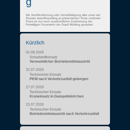
g
Die Veröffentlichung oder Vervielfältigung aller unter der
Domain www.ffmoedling.at präsentierten Texte und/oder
Fotos ist nur nach ausdrücklicher Zustimmung der
Freiwilligen Feuerwehr der Stadt Mödling gestattet.
Kürzlich
01.08.2026
Schadstoffeinsatz
Vermeintlicher Betriebsmittelaustritt
31.07.2026
Technischer Einsatz
PKW nach Verkehrsunfall geborgen
27.07.2026
Technischer Einsatz
Kraneinsatz in Gumpoldskirchen
23.07.2026
Technischer Einsatz
Betriebsmittelaustritt nach Verkehrsunfall