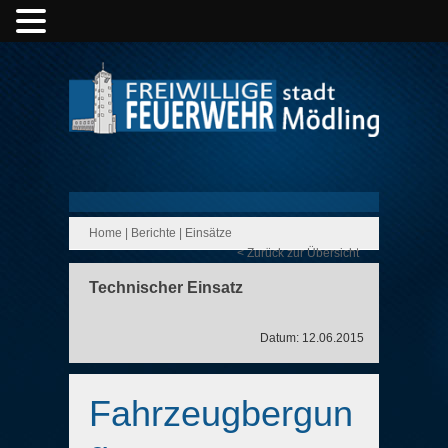
Home
|
Berichte
|
Einsätze
< Zurück zur Übersicht
Technischer Einsatz
Datum: 12.06.2015
Fahrzeugbergun