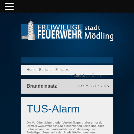
Home
|
Berichte
|
Einsätze
< Zurück zur Übersicht
Brandeinsatz
Datum: 22.05.2015
TUS-Alarm
Die Veröffentlichung oder Vervielfältigung aller unter der
Domain www.ffmoedling.at präsentierten Texte und/oder
Fotos ist nur nach ausdrücklicher Zustimmung der
Freiwilligen Feuerwehr der Stadt Mödling gestattet.