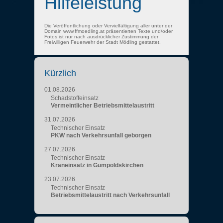
Hilfeleistung
Die Veröffentlichung oder Vervielfältigung aller unter der
Domain www.ffmoedling.at präsentierten Texte und/oder
Fotos ist nur nach ausdrücklicher Zustimmung der
Freiwilligen Feuerwehr der Stadt Mödling gestattet.
Kürzlich
01.08.2026
Schadstoffeinsatz
Vermeintlicher Betriebsmittelaustritt
31.07.2026
Technischer Einsatz
PKW nach Verkehrsunfall geborgen
27.07.2026
Technischer Einsatz
Kraneinsatz in Gumpoldskirchen
23.07.2026
Technischer Einsatz
Betriebsmittelaustritt nach Verkehrsunfall