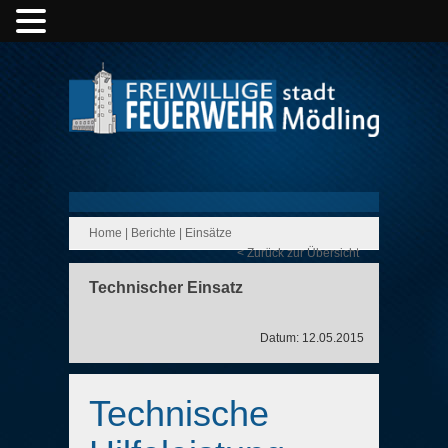
Home
|
Berichte
|
Einsätze
< Zurück zur Übersicht
Technischer Einsatz
Datum: 12.05.2015
Technische