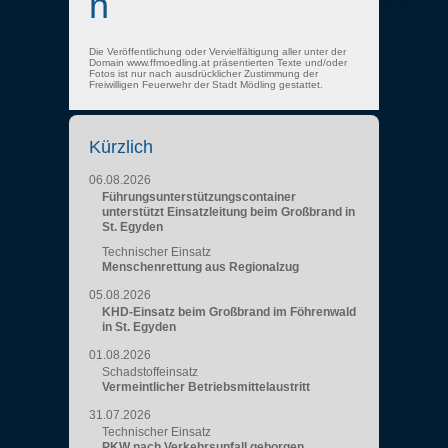
n
Die Veröffentlichung oder Vervielfältigung aller unter der
Domain www.ffmoedling.at präsentierten Texte und/oder
Fotos ist nur nach ausdrücklicher Zustimmung der
Freiwilligen Feuerwehr der Stadt Mödling gestattet.
Kürzlich
06.08.2026
Führungsunterstützungscontainer
unterstützt Einsatzleitung beim Großbrand in
St. Egyden
Technischer Einsatz
Menschenrettung aus Regionalzug
05.08.2026
KHD-Einsatz beim Großbrand im Föhrenwald
in St. Egyden
01.08.2026
Schadstoffeinsatz
Vermeintlicher Betriebsmittelaustritt
31.07.2026
Technischer Einsatz
PKW nach Verkehrsunfall geborgen