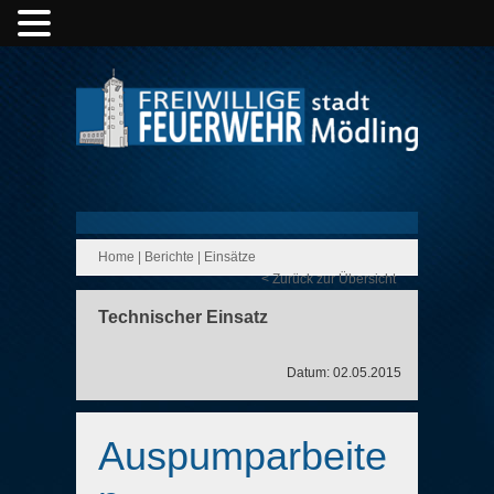
Home
|
Berichte
|
Einsätze
< Zurück zur Übersicht
Technischer Einsatz
Datum: 02.05.2015
Auspumparbeite