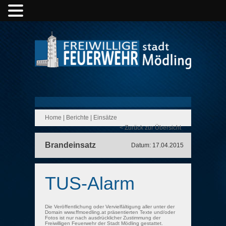
Home
|
Berichte
|
Einsätze
< Zurück zur Übersicht
Brandeinsatz
Datum: 17.04.2015
TUS-Alarm
Die Veröffentlichung oder Vervielfältigung aller unter der
Domain www.ffmoedling.at präsentierten Texte und/oder
Fotos ist nur nach ausdrücklicher Zustimmung der
Freiwilligen Feuerwehr der Stadt Mödling gestattet.