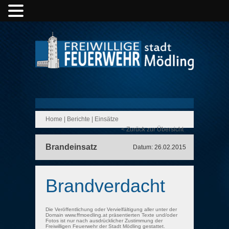
Home
|
Berichte
|
Einsätze
< Zurück zur Übersicht
Brandeinsatz
Datum: 26.02.2015
Brandverdacht
Die Veröffentlichung oder Vervielfältigung aller unter der
Domain www.ffmoedling.at präsentierten Texte und/oder
Fotos ist nur nach ausdrücklicher Zustimmung der
Freiwilligen Feuerwehr der Stadt Mödling gestattet.