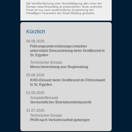
Die Veröffentlichung oder Vervielfältigung aller unter der
Domain www.ffmoedling.at präsentierten Texte und/oder
Fotos ist nur nach ausdrücklicher Zustimmung der
Freiwilligen Feuerwehr der Stadt Mödling gestattet.
Kürzlich
06.08.2026
Führungsunterstützungscontainer
unterstützt Einsatzleitung beim Großbrand in
St. Egyden
Technischer Einsatz
Menschenrettung aus Regionalzug
05.08.2026
KHD-Einsatz beim Großbrand im Föhrenwald
in St. Egyden
01.08.2026
Schadstoffeinsatz
Vermeintlicher Betriebsmittelaustritt
31.07.2026
Technischer Einsatz
PKW nach Verkehrsunfall geborgen