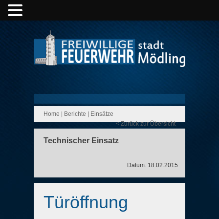
Home
|
Berichte
|
Einsätze
< Zurück zur Übersicht
Technischer Einsatz
Datum: 18.02.2015
Türöffnung