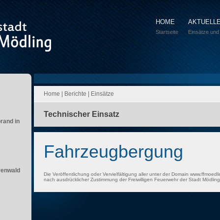
HOME
AKTUELL
Startseite
Einsätze und
Home
|
Berichte
|
Einsätze
Technischer Einsatz
brand in
Fahrzeugbergung
renwald
Die Veröffentlichung oder Vervielfältigung aller unter der Domain www.ffmoedli
nach ausdrücklicher Zustimmung der Freiwilligen Feuerwehr der Stadt Mödling 