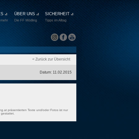
ES
ÜBER UNS
SICHERHEIT
 mehr
Die FF Mödling
Tipps im Alltag
< Zurück zur Übersicht
Datum: 11.02.2015
ng.at präsentierten Texte und/oder Fotos ist nur
gestattet.