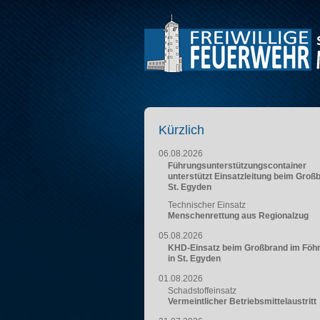
Kürzlich
06.08.2026
Führungsunterstützungscontainer
unterstützt Einsatzleitung beim Groß
St. Egyden
Technischer Einsatz
Menschenrettung aus Regionalzug
05.08.2026
KHD-Einsatz beim Großbrand im Föh
in St. Egyden
01.08.2026
Schadstoffeinsatz
Vermeintlicher Betriebsmittelaustritt