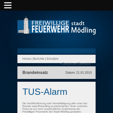
Home
|
Berichte
|
Einsätze
< Zurück zur Übersicht
Brandeinsatz
Datum: 21.01.2015
TUS-Alarm
Die Veröffentlichung oder Vervielfältigung aller unter der
Domain www.ffmoedling.at präsentierten Texte und/oder
Fotos ist nur nach ausdrücklicher Zustimmung der
Freiwilligen Feuerwehr der Stadt Mödling gestattet.