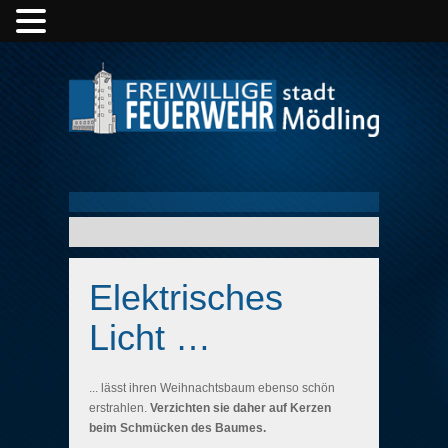
Elektrisches
Licht …
... lässt ihren Weihnachtsbaum ebenso schön
erstrahlen.
Verzichten sie daher auf Kerzen
beim Schmücken des Baumes.