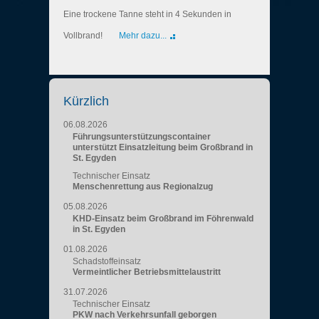
Eine trockene Tanne steht in 4 Sekunden in
Vollbrand!
Mehr dazu...
Kürzlich
06.08.2026
Führungsunterstützungscontainer
unterstützt Einsatzleitung beim Großbrand in
St. Egyden
Technischer Einsatz
Menschenrettung aus Regionalzug
05.08.2026
KHD-Einsatz beim Großbrand im Föhrenwald
in St. Egyden
01.08.2026
Schadstoffeinsatz
Vermeintlicher Betriebsmittelaustritt
31.07.2026
Technischer Einsatz
PKW nach Verkehrsunfall geborgen