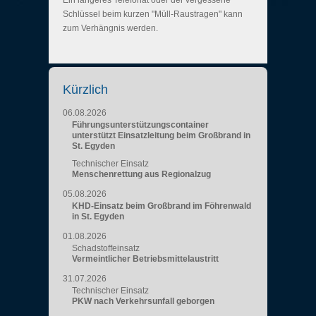
Ein längeres Telefonat oder der vergessene
Schlüssel beim kurzen "Müll-Raustragen" kann
zum Verhängnis werden.
Kürzlich
06.08.2026
Führungsunterstützungscontainer
unterstützt Einsatzleitung beim Großbrand in
St. Egyden
Technischer Einsatz
Menschenrettung aus Regionalzug
05.08.2026
KHD-Einsatz beim Großbrand im Föhrenwald
in St. Egyden
01.08.2026
Schadstoffeinsatz
Vermeintlicher Betriebsmittelaustritt
31.07.2026
Technischer Einsatz
PKW nach Verkehrsunfall geborgen