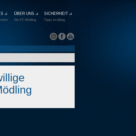
ES
ÜBER UNS
SICHERHEIT
 mehr
Die FF Mödling
Tipps im Alltag
illige
Mödling