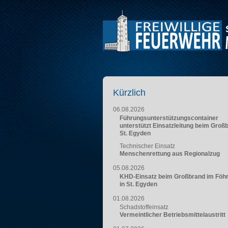
Kürzlich
06.08.2026
Führungsunterstützungscontainer
unterstützt Einsatzleitung beim Groß
St. Egyden
Technischer Einsatz
Menschenrettung aus Regionalzug
05.08.2026
KHD-Einsatz beim Großbrand im Föh
in St. Egyden
01.08.2026
Schadstoffeinsatz
Vermeintlicher Betriebsmittelaustritt