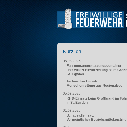
Kürzlich
06.08.2026
Führungsunterstützungscontainer
unterstützt Einsatzleitung beim Groß
St. Egyden
Technischer Einsatz
Menschenrettung aus Regionalzug
05.08.2026
KHD-Einsatz beim Großbrand im Föh
in St. Egyden
01.08.2026
Schadstoffeinsatz
Vermeintlicher Betriebsmittelaustritt