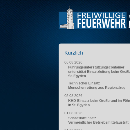
Kürzlich
06.08.2026
Führungsunterstützungscontainer
unterstützt Einsatzleitung beim Groß
St. Egyden
Technischer Einsatz
Menschenrettung aus Regionalzug
05.08.2026
KHD-Einsatz beim Großbrand im Föh
in St. Egyden
01.08.2026
Schadstoffeinsatz
Vermeintlicher Betriebsmittelaustritt