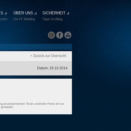
ES
ÜBER UNS
SICHERHEIT
 mehr
Die FF Mödling
Tipps im Alltag
< Zurück zur Übersicht
Datum: 29.10.2014
ng.at präsentierten Texte und/oder Fotos ist nur
gestattet.