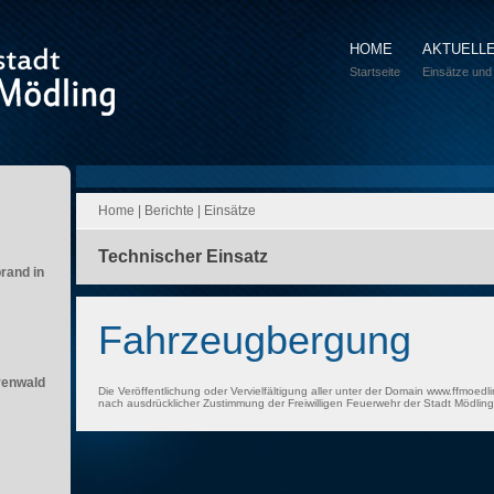
HOME
AKTUELL
Startseite
Einsätze und
Home
|
Berichte
|
Einsätze
Technischer Einsatz
brand in
Fahrzeugbergung
renwald
Die Veröffentlichung oder Vervielfältigung aller unter der Domain www.ffmoedli
nach ausdrücklicher Zustimmung der Freiwilligen Feuerwehr der Stadt Mödling 