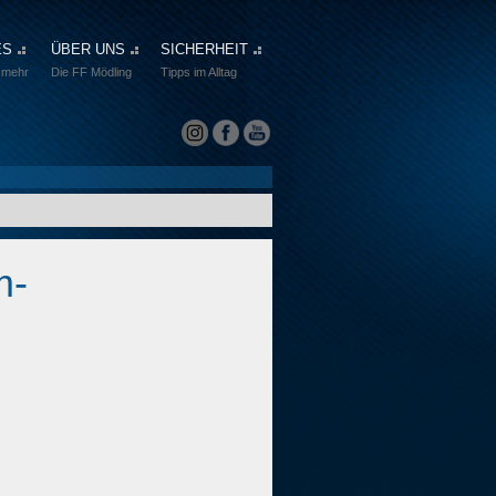
ES
ÜBER UNS
SICHERHEIT
 mehr
Die FF Mödling
Tipps im Alltag
m-