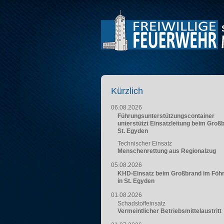
Kürzlich
06.08.2026
Führungsunterstützungscontainer
unterstützt Einsatzleitung beim Groß
St. Egyden
Technischer Einsatz
Menschenrettung aus Regionalzug
05.08.2026
KHD-Einsatz beim Großbrand im Föh
in St. Egyden
01.08.2026
Schadstoffeinsatz
Vermeintlicher Betriebsmittelaustritt