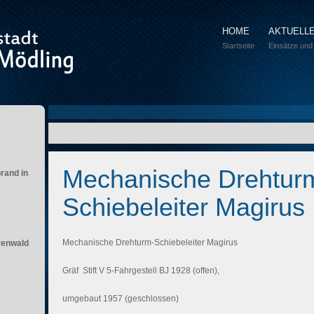
HOME
AKTUELL
Startseite
Einsätze und
Mechanische Drehtur
brand in
Schiebeleiter Magirus
Mechanische Drehturm-Schiebeleiter Magirus
renwald
Gräf Stift V 5-Fahrgestell BJ 1928 (offen),
umgebaut 1957 (geschlossen)