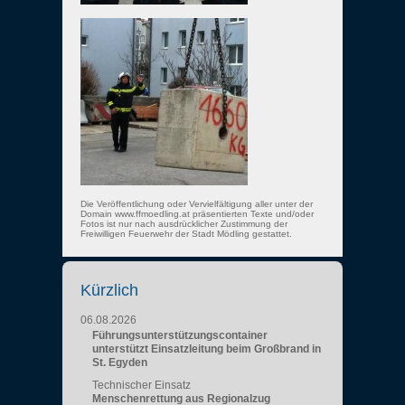
Die Veröffentlichung oder Vervielfältigung aller unter der
Domain www.ffmoedling.at präsentierten Texte und/oder
Fotos ist nur nach ausdrücklicher Zustimmung der
Freiwilligen Feuerwehr der Stadt Mödling gestattet.
Kürzlich
06.08.2026
Führungsunterstützungscontainer
unterstützt Einsatzleitung beim Großbrand in
St. Egyden
Technischer Einsatz
Menschenrettung aus Regionalzug