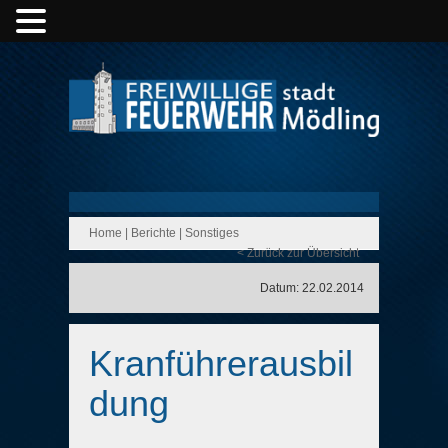
Home
|
Berichte
|
Sonstiges
< Zurück zur Übersicht
Datum: 22.02.2014
Kranführerausbil
dung