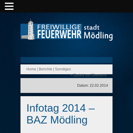
Home
|
Berichte
|
Sonstiges
< Zurück zur Übersicht
Datum: 22.02.2014
Infotag 2014 –
BAZ Mödling