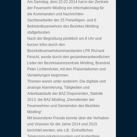
Am Samstag, dem 22.02.2014 hat in der Zentrale
der Feuerwehr Mödling ein Informationstag für
die Kommanden und Nachrichten-
Sachbearbeiter der 25 Freiwilligen- und 6
Betriebsfeuerwehren des Bezirkes Mödling
stattgefunden.
Nach der Begrüßung pünktlich um 8 Uhr und
kurzen Infos durch den
Bezirksfeuerwehrkommandanten LFR Richard
Feischl, wurde durch den gesamtverantwortlichen
Leiter der Bezirksalarmzentrale Mödling, Brandrat
Peter Lichtenöcker, mit den Präsentationen und
Vorstellungen begonnen.
Themen waren unter anderem: Die digitale und
analoge Alarmierung, Tätigkeiten und
Arbeitsabläufe der BAZ Disponenten, Statistik
2013, die BAZ Mödling „Dienstleister der
Feuerwehren und Gemeinden des Bezirkes
Mödling“.
Mit besonderer Freude konnte über die Vorhaben
und Visionen für die Jahre 2014 und 2015
berichtet werden, wie z.B.: Einheitliches
Telekommunikationssystem und kostenfreie