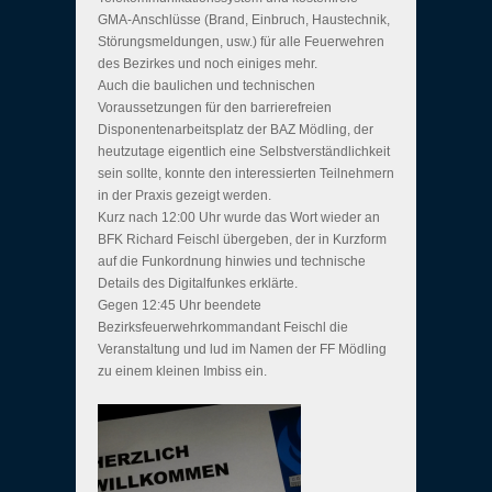
GMA-Anschlüsse (Brand, Einbruch, Haustechnik,
Störungsmeldungen, usw.) für alle Feuerwehren
des Bezirkes und noch einiges mehr.
Auch die baulichen und technischen
Voraussetzungen für den barrierefreien
Disponentenarbeitsplatz der BAZ Mödling, der
heutzutage eigentlich eine Selbstverständlichkeit
sein sollte, konnte den interessierten Teilnehmern
in der Praxis gezeigt werden.
Kurz nach 12:00 Uhr wurde das Wort wieder an
BFK Richard Feischl übergeben, der in Kurzform
auf die Funkordnung hinwies und technische
Details des Digitalfunkes erklärte.
Gegen 12:45 Uhr beendete
Bezirksfeuerwehrkommandant Feischl die
Veranstaltung und lud im Namen der FF Mödling
zu einem kleinen Imbiss ein.