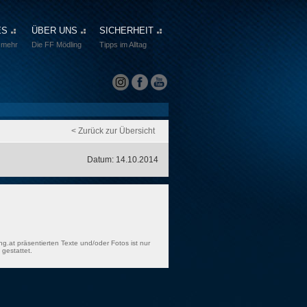
ES
ÜBER UNS
SICHERHEIT
 mehr
Die FF Mödling
Tipps im Alltag
< Zurück zur Übersicht
Datum: 14.10.2014
ng.at präsentierten Texte und/oder Fotos ist nur
gestattet.