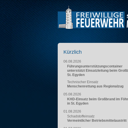
Kürzlich
06.08.2026
Führungsunterstützungscontainer
unterstützt Einsatzleitung beim Groß
St. Egyden
Technischer Einsatz
Menschenrettung aus Regionalzug
05.08.2026
KHD-Einsatz beim Großbrand im Föh
in St. Egyden
01.08.2026
Schadstoffeinsatz
Vermeintlicher Betriebsmittelaustritt