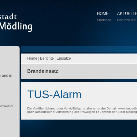
HOME
AKTUELL
Startseite
Einsätze und
Home
|
Berichte
|
Einsätze
Brandeinsatz
brand in
TUS-Alarm
renwald
Die Veröffentlichung oder Vervielfältigung aller unter der Domain www.ffmoedli
nach ausdrücklicher Zustimmung der Freiwilligen Feuerwehr der Stadt Mödling 