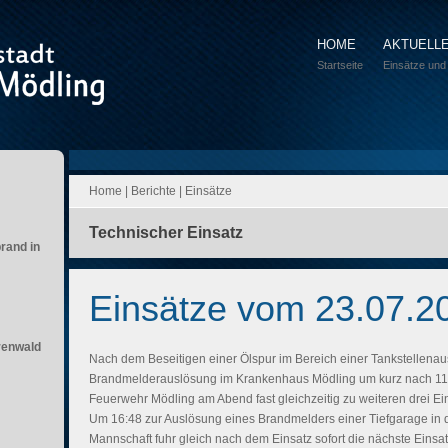
HOME
AKTUELL
Startseite
Einsätze und
Home
|
Berichte
|
Einsätze
Technischer Einsatz
brand in
Einsätze vom 23.07.2
renwald
Nach dem Beseitigen einer Ölspur im Bereich einer Tankstellenaus
Brandmelderauslösung im Krankenhaus Mödling um kurz nach 11
Feuerwehr Mödling am Abend fast gleichzeitig zu weiteren drei Ei
Um 16:48 zur Auslösung eines Brandmelders einer Tiefgarage in 
Mannschaft fuhr gleich nach dem Einsatz sofort die nächste Einsat