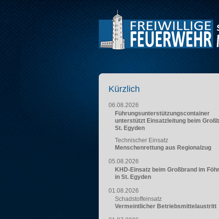
Kürzlich
06.08.2026
Führungsunterstützungscontainer
unterstützt Einsatzleitung beim Groß
St. Egyden
Technischer Einsatz
Menschenrettung aus Regionalzug
05.08.2026
KHD-Einsatz beim Großbrand im Föh
in St. Egyden
01.08.2026
Schadstoffeinsatz
Vermeintlicher Betriebsmittelaustritt