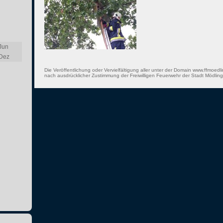
Jun
Dez
Die Veröffentlichung oder Vervielfältigung aller unter der Domain www.ffmoedli
nach ausdrücklicher Zustimmung der Freiwilligen Feuerwehr der Stadt Mödling 