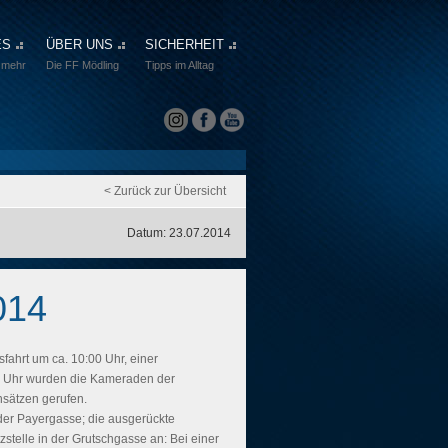
ES
ÜBER UNS
SICHERHEIT
 mehr
Die FF Mödling
Tipps im Alltag
< Zurück zur Übersicht
Datum: 23.07.2014
014
fahrt um ca. 10:00 Uhr, einer
 Uhr wurden die Kameraden der
nsätzen gerufen.
der Payergasse; die ausgerückte
zstelle in der Grutschgasse an: Bei einer