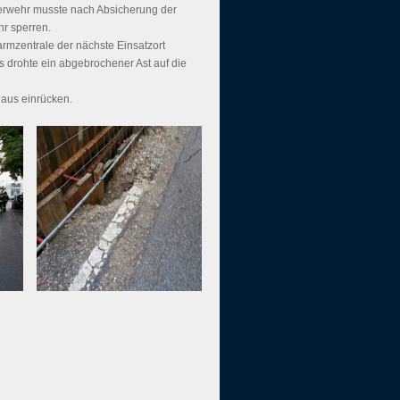
uerwehr musste nach Absicherung der
hr sperren.
rmzentrale der nächste Einsatzort
 drohte ein abgebrochener Ast auf die
aus einrücken.