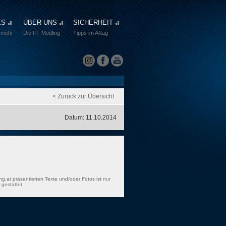
ES
ÜBER UNS
SICHERHEIT
 mehr
Die FF Mödling
Tipps im Alltag
< Zurück zur Übersicht
Datum: 11.10.2014
ng.at präsentierten Texte und/oder Fotos ist nur
gestattet.