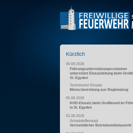
Kürzlich
06.08.2026
Führungsunterstützungscontainer
unterstützt Einsatzleitung beim Groß
St. Egyden
Technischer Einsatz
Menschenrettung aus Regionalzug
05.08.2026
KHD-Einsatz beim Großbrand im Föh
in St. Egyden
01.08.2026
Schadstoffeinsatz
Vermeintlicher Betriebsmittelaustritt