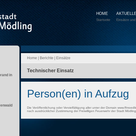
HOME
AKTUELL
Startseite
Einsätze und
Home
|
Berichte
|
Einsätze
Technischer Einsatz
brand in
Person(en) in Aufzug
renwald
Die Veröffentlichung oder Vervielfältigung aller unter der Domain www.ffmoedli
nach ausdrücklicher Zustimmung der Freiwilligen Feuerwehr der Stadt Mödling 