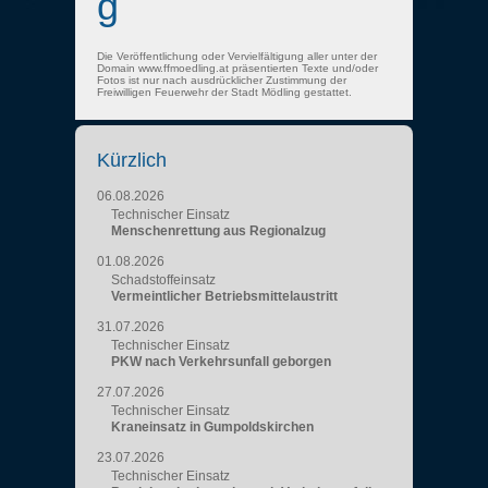
g
Die Veröffentlichung oder Vervielfältigung aller unter der
Domain www.ffmoedling.at präsentierten Texte und/oder
Fotos ist nur nach ausdrücklicher Zustimmung der
Freiwilligen Feuerwehr der Stadt Mödling gestattet.
Kürzlich
06.08.2026
Technischer Einsatz
Menschenrettung aus Regionalzug
01.08.2026
Schadstoffeinsatz
Vermeintlicher Betriebsmittelaustritt
31.07.2026
Technischer Einsatz
PKW nach Verkehrsunfall geborgen
27.07.2026
Technischer Einsatz
Kraneinsatz in Gumpoldskirchen
23.07.2026
Technischer Einsatz