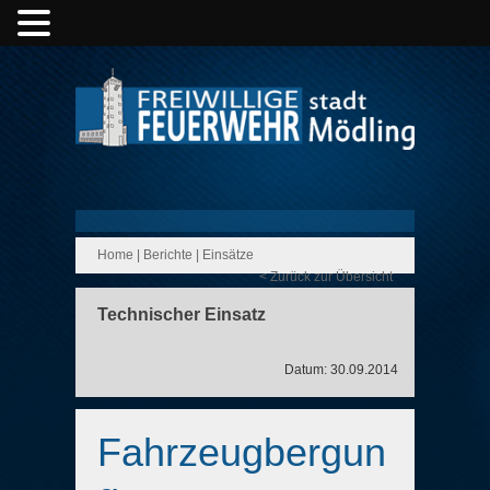
Home
|
Berichte
|
Einsätze
< Zurück zur Übersicht
Technischer Einsatz
Datum: 30.09.2014
Fahrzeugbergun