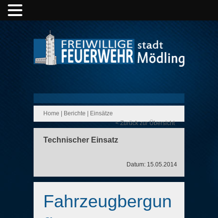
Home
|
Berichte
|
Einsätze
< Zurück zur Übersicht
Technischer Einsatz
Datum: 15.05.2014
Fahrzeugbergun