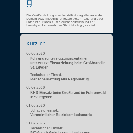
g
Die Veröffentlichung oder Vervielfältigung aller unter der
Domain www.ffmoedling.at präsentierten Texte und/oder
Fotos ist nur nach ausdrücklicher Zustimmung der
Freiwilligen Feuerwehr der Stadt Mödling gestattet.
Kürzlich
06.08.2026
Führungsunterstützungscontainer
unterstützt Einsatzleitung beim Großbrand in
St. Egyden
Technischer Einsatz
Menschenrettung aus Regionalzug
05.08.2026
KHD-Einsatz beim Großbrand im Föhrenwald
in St. Egyden
01.08.2026
Schadstoffeinsatz
Vermeintlicher Betriebsmittelaustritt
31.07.2026
Technischer Einsatz
PKW nach Verkehrsunfall geborgen