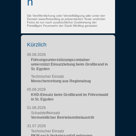
n
Die Veröffentlichung oder Vervielfältigung aller unter der
Domain www.ffmoedling.at präsentierten Texte und/oder
Fotos ist nur nach ausdrücklicher Zustimmung der
Freiwilligen Feuerwehr der Stadt Mödling gestattet.
Kürzlich
06.08.2026
Führungsunterstützungscontainer
unterstützt Einsatzleitung beim Großbrand in
St. Egyden
Technischer Einsatz
Menschenrettung aus Regionalzug
05.08.2026
KHD-Einsatz beim Großbrand im Föhrenwald
in St. Egyden
01.08.2026
Schadstoffeinsatz
Vermeintlicher Betriebsmittelaustritt
31.07.2026
Technischer Einsatz
PKW nach Verkehrsunfall geborgen