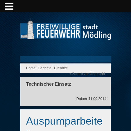
Home
|
Berichte
|
Einsätze
< Zurück zur Übersicht
Technischer Einsatz
Datum: 11.09.2014
Auspumparbeite