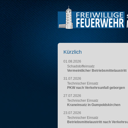
Kürzlich
01.08.2026
Schadstoffeinsatz
Vermeintlicher Betriebsmittelaustritt
31.07.2026
Technischer Einsatz
PKW nach Verkehrsunfall geborgen
27.07.2026
Technischer Einsatz
Kraneinsatz in Gumpoldskirchen
23.07.2026
Technischer Einsatz
Betriebsmittelaustritt nach Verkehrsu