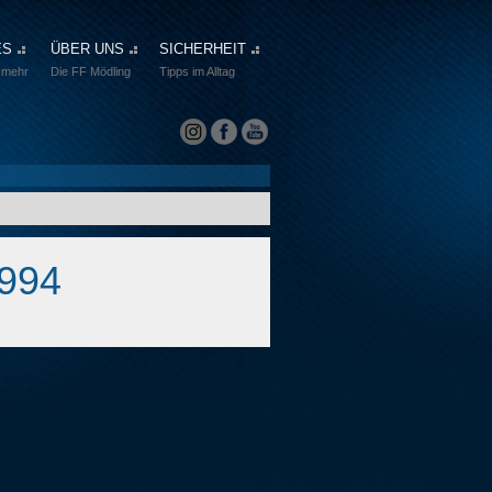
ES
ÜBER UNS
SICHERHEIT
 mehr
Die FF Mödling
Tipps im Alltag
1994