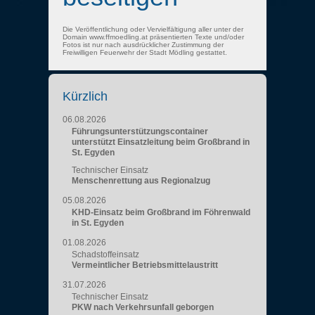
Die Veröffentlichung oder Vervielfältigung aller unter der
Domain www.ffmoedling.at präsentierten Texte und/oder
Fotos ist nur nach ausdrücklicher Zustimmung der
Freiwilligen Feuerwehr der Stadt Mödling gestattet.
Kürzlich
06.08.2026
Führungsunterstützungscontainer
unterstützt Einsatzleitung beim Großbrand in
St. Egyden
Technischer Einsatz
Menschenrettung aus Regionalzug
05.08.2026
KHD-Einsatz beim Großbrand im Föhrenwald
in St. Egyden
01.08.2026
Schadstoffeinsatz
Vermeintlicher Betriebsmittelaustritt
31.07.2026
Technischer Einsatz
PKW nach Verkehrsunfall geborgen