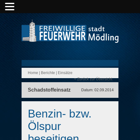
Home
|
Berichte
|
Einsätze
< Zurück zur Übersicht
Schadstoffeinsatz
Datum: 02.09.2014
Benzin- bzw.
Ölspur
beseitigen