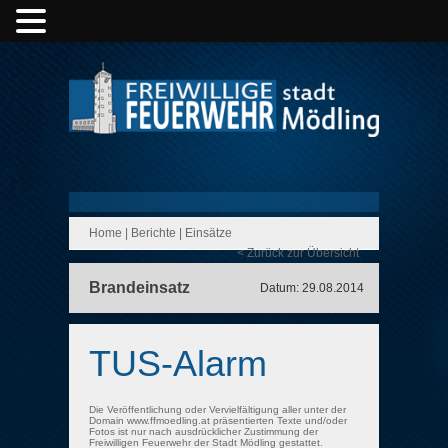
Home
|
Berichte
|
Einsätze
< Zurück zur Übersicht
Brandeinsatz
Datum: 29.08.2014
TUS-Alarm
Die Veröffentlichung oder Vervielfältigung aller unter der
Domain www.ffmoedling.at präsentierten Texte und/oder
Fotos ist nur nach ausdrücklicher Zustimmung der
Freiwilligen Feuerwehr der Stadt Mödling gestattet.