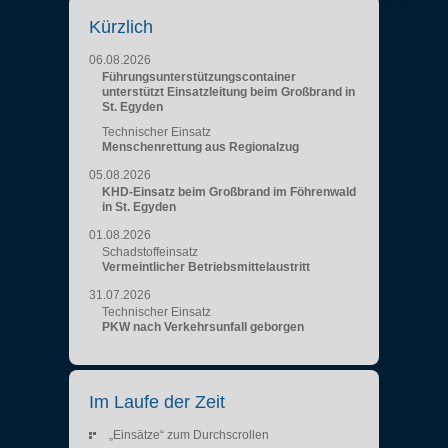
Kürzlich
06.08.2026
Führungsunterstützungscontainer
unterstützt Einsatzleitung beim Großbrand in
St. Egyden
Technischer Einsatz
Menschenrettung aus Regionalzug
05.08.2026
KHD-Einsatz beim Großbrand im Föhrenwald
in St. Egyden
01.08.2026
Schadstoffeinsatz
Vermeintlicher Betriebsmittelaustritt
31.07.2026
Technischer Einsatz
PKW nach Verkehrsunfall geborgen
Im Laufe der Zeit
„Einsätze“ zum Durchscrollen