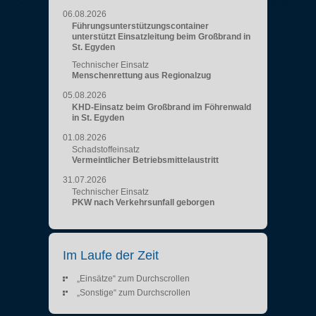
06.08.2026
Führungsunterstützungscontainer
unterstützt Einsatzleitung beim Großbrand in
St. Egyden
Technischer Einsatz
Menschenrettung aus Regionalzug
05.08.2026
KHD-Einsatz beim Großbrand im Föhrenwald
in St. Egyden
01.08.2026
Schadstoffeinsatz
Vermeintlicher Betriebsmittelaustritt
31.07.2026
Technischer Einsatz
PKW nach Verkehrsunfall geborgen
Im Laufe der Zeit
„Einsätze“ zum Durchscrollen
„Sonstige“ zum Durchscrollen