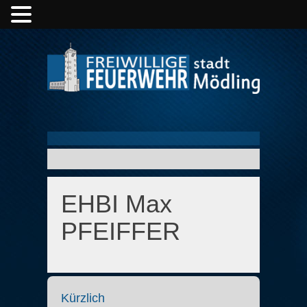
EHBI Max
PFEIFFER
Kürzlich