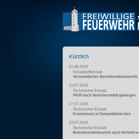
Kürzlich
01.08.2026
Schadstoffeinsatz
Vermeintlicher Betriebsmittelaustritt
31.07.2026
Technischer Einsatz
PKW nach Verkehrsunfall geborgen
27.07.2026
Technischer Einsatz
Kraneinsatz in Gumpoldskirchen
23.07.2026
Technischer Einsatz
Betriebsmittelaustritt nach Verkehrsu