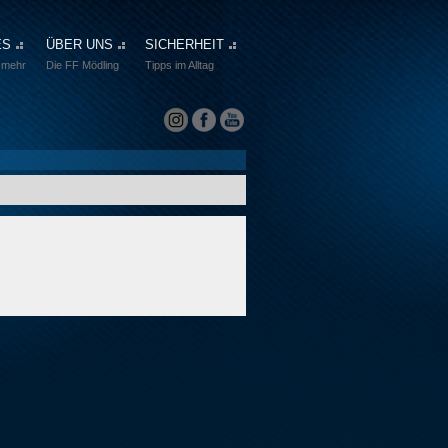
ES
ÜBER UNS
SICHERHEIT
 mehr
Die FF Mödling
Tipps im Alltag