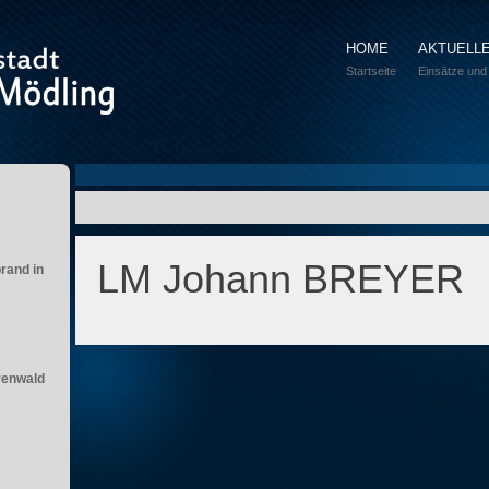
HOME
AKTUELL
Startseite
Einsätze und
LM Johann BREYER
brand in
renwald