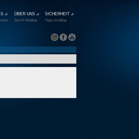
ES
ÜBER UNS
SICHERHEIT
 mehr
Die FF Mödling
Tipps im Alltag