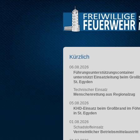
Kürzlich
06.08.2026
Führungsunterstützungscontainer
unterstützt Einsatzleitung beim Groß
St. Egyden
Technischer Einsatz
Menschenrettung aus Regionalzug
05.08.2026
KHD-Einsatz beim Großbrand im Föh
in St. Egyden
01.08.2026
Schadstoffeinsatz
Vermeintlicher Betriebsmittelaustritt