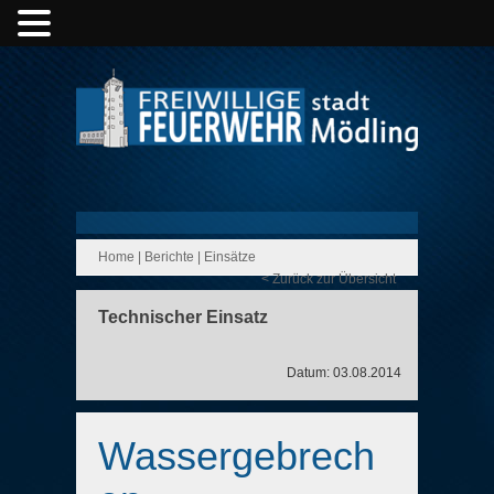
Home
|
Berichte
|
Einsätze
< Zurück zur Übersicht
Technischer Einsatz
Datum: 03.08.2014
Wassergebrech