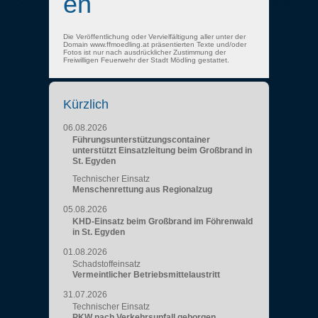
en
Die Veröffentlichung oder Vervielfältigung aller unter der
Domain www.ffmoedling.at präsentierten Texte und/oder
Fotos ist nur nach ausdrücklicher Zustimmung der
Freiwilligen Feuerwehr der Stadt Mödling gestattet.
Kürzlich
06.08.2026
Führungsunterstützungscontainer
unterstützt Einsatzleitung beim Großbrand in
St. Egyden
Technischer Einsatz
Menschenrettung aus Regionalzug
05.08.2026
KHD-Einsatz beim Großbrand im Föhrenwald
in St. Egyden
01.08.2026
Schadstoffeinsatz
Vermeintlicher Betriebsmittelaustritt
31.07.2026
Technischer Einsatz
PKW nach Verkehrsunfall geborgen