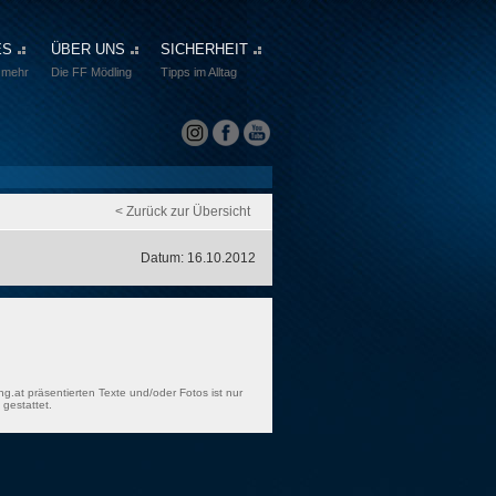
ES
ÜBER UNS
SICHERHEIT
 mehr
Die FF Mödling
Tipps im Alltag
< Zurück zur Übersicht
Datum: 16.10.2012
ng.at präsentierten Texte und/oder Fotos ist nur
gestattet.