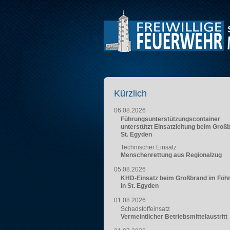
Kürzlich
06.08.2026
Führungsunterstützungscontainer
unterstützt Einsatzleitung beim Groß
St. Egyden
Technischer Einsatz
Menschenrettung aus Regionalzug
05.08.2026
KHD-Einsatz beim Großbrand im Föh
in St. Egyden
01.08.2026
Schadstoffeinsatz
Vermeintlicher Betriebsmittelaustritt