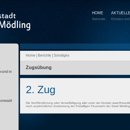
HOME
AKTUELL
Startseite
Einsätze und
Home
|
Berichte
|
Sonstiges
Zugsübung
brand in
2. Zug
renwald
Die Veröffentlichung oder Vervielfältigung aller unter der Domain www.ffmoedli
nach ausdrücklicher Zustimmung der Freiwilligen Feuerwehr der Stadt Mödling 