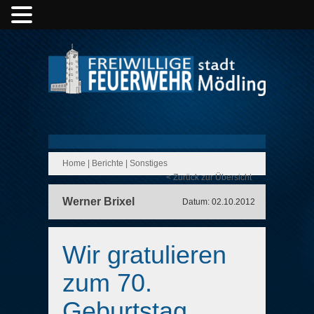
Home
|
Berichte
|
Sonstiges
< Zurück zur Übersicht
Werner Brixel
Datum: 02.10.2012
Wir gratulieren
zum 70.
Geburtstag