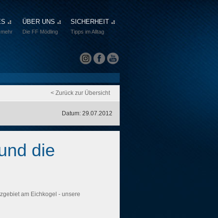
ES
ÜBER UNS
SICHERHEIT
 mehr
Die FF Mödling
Tipps im Alltag
< Zurück zur Übersicht
Datum: 29.07.2012
und die
zgebiet am Eichkogel - unsere