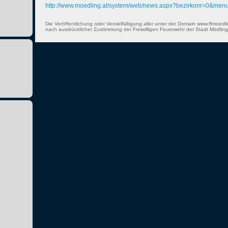
http://www.moedling.at/system/web/news.aspx?bezirkonr=0&me
Die Veröffentlichung oder Vervielfältigung aller unter der Domain www.ffmoedli
nach ausdrücklicher Zustimmung der Freiwilligen Feuerwehr der Stadt Mödling 