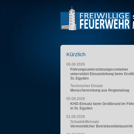
Kürzlich
06.08.2026
Führungsunterstützungscontainer
unterstützt Einsatzleitung beim Groß
St. Egyden
Technischer Einsatz
Menschenrettung aus Regionalzug
05.08.2026
KHD-Einsatz beim Großbrand im Föh
in St. Egyden
01.08.2026
Schadstoffeinsatz
Vermeintlicher Betriebsmittelaustritt