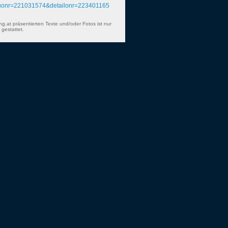
nuonr=221031574&detailonr=223401165
ng.at präsentierten Texte und/oder Fotos ist nur
gestattet.