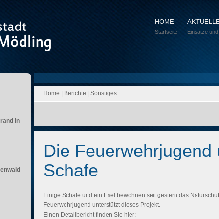
HOME
AKTUELL
Startseite
Einsätze und
Home
|
Berichte
|
Sonstiges
brand in
Die Feuerwehrjugend 
Schafe
renwald
Einige Schafe und ein Esel bewohnen seit gestern das Naturschut
Feuerwehrjugend unterstützt dieses Projekt.
Einen Detailbericht finden Sie hier: