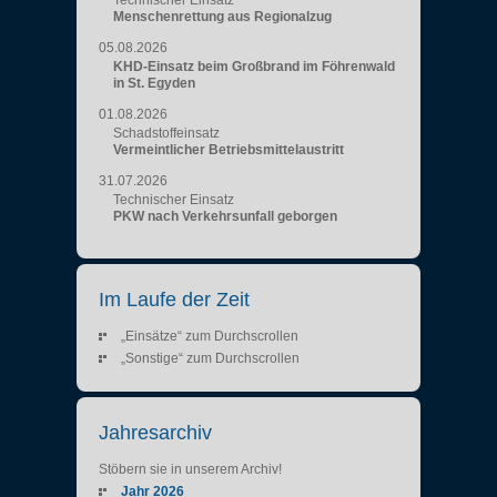
Technischer Einsatz
Menschenrettung aus Regionalzug
05.08.2026
KHD-Einsatz beim Großbrand im Föhrenwald
in St. Egyden
01.08.2026
Schadstoffeinsatz
Vermeintlicher Betriebsmittelaustritt
31.07.2026
Technischer Einsatz
PKW nach Verkehrsunfall geborgen
Im Laufe der Zeit
„Einsätze“ zum Durchscrollen
„Sonstige“ zum Durchscrollen
Jahresarchiv
Stöbern sie in unserem Archiv!
Jahr 2026