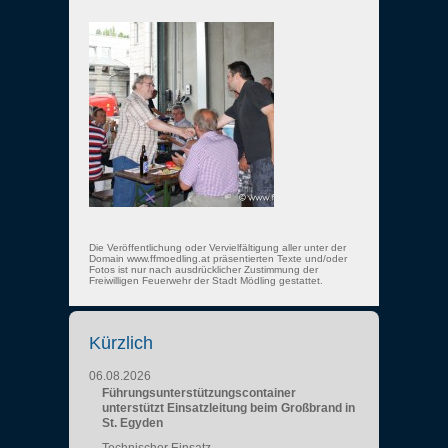
Die Veröffentlichung oder Vervielfältigung aller unter der
Domain www.ffmoedling.at präsentierten Texte und/oder
Fotos ist nur nach ausdrücklicher Zustimmung der
Freiwilligen Feuerwehr der Stadt Mödling gestattet.
Kürzlich
06.08.2026
Führungsunterstützungscontainer
unterstützt Einsatzleitung beim Großbrand in
St. Egyden