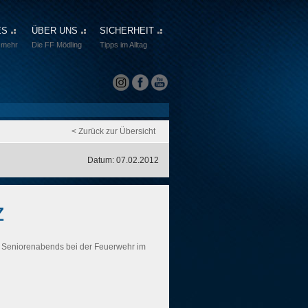
ES
ÜBER UNS
SICHERHEIT
 mehr
Die FF Mödling
Tipps im Alltag
< Zurück zur Übersicht
Datum: 07.02.2012
z
n Seniorenabends bei der Feuerwehr im