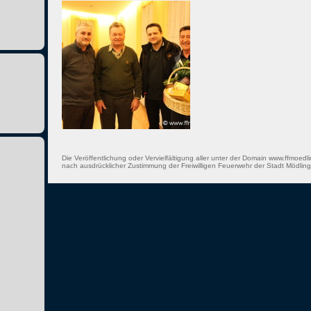
Die Veröffentlichung oder Vervielfältigung aller unter der Domain www.ffmoedli
nach ausdrücklicher Zustimmung der Freiwilligen Feuerwehr der Stadt Mödling 