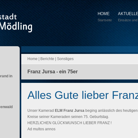
HOME
AKTUELL
Startseite
Einsätze und
Home
|
Berichte
|
Sonstiges
Franz Jursa - ein 75er
brand in
Alles Gute lieber Fran
renwald
Unser Kamerad
ELM Franz Jursa
beging anlässlich des heutige
Kreise seiner Kameraden seinen 75. Geburtstag.
HERZLICHEN GLÜCKWUNSCH LIEBER FRANZ !
Ad multos annos