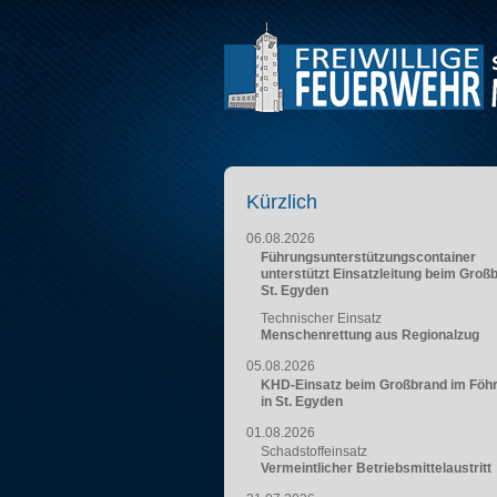
Kürzlich
06.08.2026
Führungsunterstützungscontainer
unterstützt Einsatzleitung beim Groß
St. Egyden
Technischer Einsatz
Menschenrettung aus Regionalzug
05.08.2026
KHD-Einsatz beim Großbrand im Föh
in St. Egyden
01.08.2026
Schadstoffeinsatz
Vermeintlicher Betriebsmittelaustritt