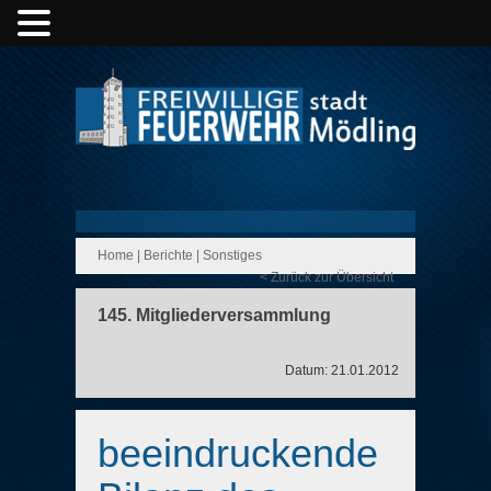
Home
|
Berichte
|
Sonstiges
< Zurück zur Übersicht
145. Mitgliederversammlung
Datum: 21.01.2012
beeindruckende