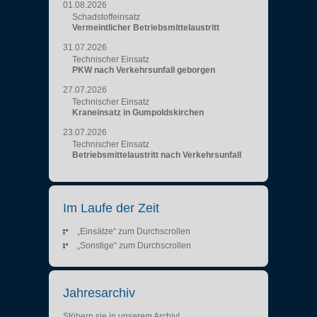
01.08.2026
Schadstoffeinsatz
Vermeintlicher Betriebsmittelaustritt
31.07.2026
Technischer Einsatz
PKW nach Verkehrsunfall geborgen
27.07.2026
Technischer Einsatz
Kraneinsatz in Gumpoldskirchen
23.07.2026
Technischer Einsatz
Betriebsmittelaustritt nach Verkehrsunfall
Im Laufe der Zeit
„Einsätze“ zum Durchscrollen
„Sonstige“ zum Durchscrollen
Jahresarchiv
Stöbern sie in unserem Archiv!