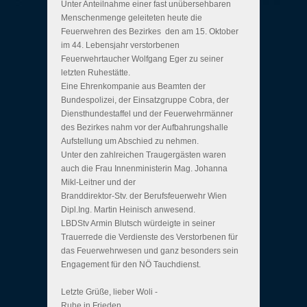
Unter Anteilnahme einer fast unübersehbaren
Menschenmenge geleiteten heute die
Feuerwehren des Bezirkes den am 15. Oktober
im 44. Lebensjahr verstorbenen
Feuerwehrtaucher Wolfgang Eger zu seiner
letzten Ruhestätte.
Eine Ehrenkompanie aus Beamten der
Bundespolizei, der Einsatzgruppe Cobra, der
Diensthundestaffel und der Feuerwehrmänner
des Bezirkes nahm vor der Aufbahrungshalle
Aufstellung um Abschied zu nehmen.
Unter den zahlreichen Traugergästen waren
auch die Frau Innenministerin Mag. Johanna
Mikl-Leitner und der
Branddirektor-Stv. der Berufsfeuerwehr Wien
Dipl.Ing. Martin Heinisch anwesend.
LBDStv Armin Blutsch würdeigte in seiner
Trauerrede die Verdienste des Verstorbenen für
das Feuerwehrwesen und ganz besonders sein
Engagement für den NÖ Tauchdienst.
Letzte Grüße, lieber Woli -
Ruhe in Frieden