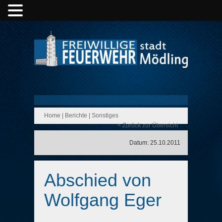
Home
|
Berichte
|
Sonstiges
< Zurück zur Übersicht
Datum: 25.10.2011
Abschied von
Wolfgang Eger