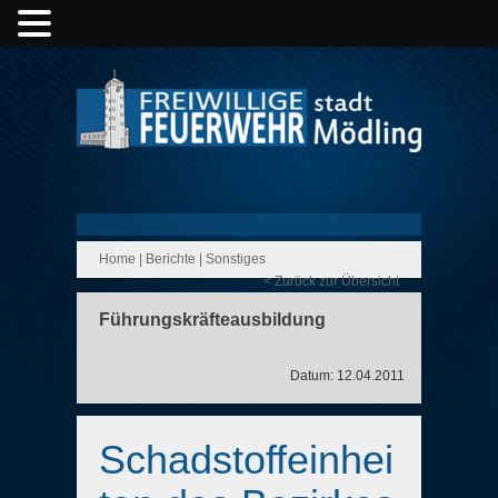
Home
|
Berichte
|
Sonstiges
< Zurück zur Übersicht
Führungskräfteausbildung
Datum: 12.04.2011
Schadstoffeinhei