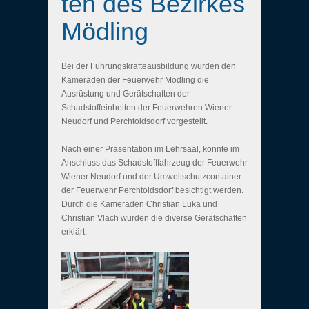
ten des Bezirkes
Mödling
Bei der Führungskräfteausbildung wurden den
Kameraden der Feuerwehr Mödling die
Ausrüstung und Gerätschaften der
Schadstoffeinheiten der Feuerwehren Wiener
Neudorf und Perchtoldsdorf vorgestellt.
Nach einer Präsentation im Lehrsaal, konnte im
Anschluss das Schadstofffahrzeug der Feuerwehr
Wiener Neudorf und der Umweltschutzcontainer
der Feuerwehr Perchtoldsdorf besichtigt werden.
Durch die Kameraden Christian Luka und
Christian Vlach wurden die diverse Gerätschaften
erklärt.