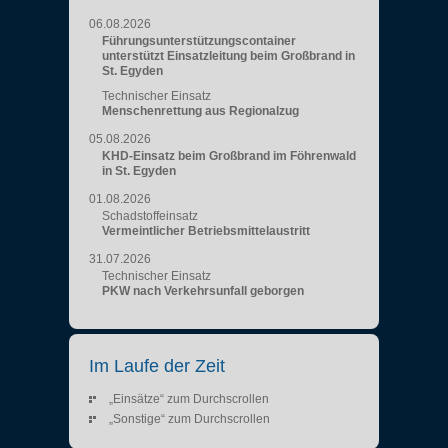
06.08.2026
Führungsunterstützungscontainer
unterstützt Einsatzleitung beim Großbrand in
St. Egyden
Technischer Einsatz
Menschenrettung aus Regionalzug
05.08.2026
KHD-Einsatz beim Großbrand im Föhrenwald
in St. Egyden
01.08.2026
Schadstoffeinsatz
Vermeintlicher Betriebsmittelaustritt
31.07.2026
Technischer Einsatz
PKW nach Verkehrsunfall geborgen
Im Laufe der Zeit
„Einsätze“ zum Durchscrollen
„Sonstige“ zum Durchscrollen