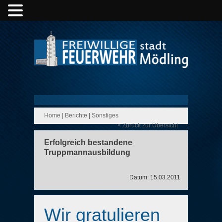
Home
|
Berichte
|
Sonstiges
< Zurück zur Übersicht
Erfolgreich bestandene
Truppmannausbildung
Datum: 15.03.2011
Wir gratulieren