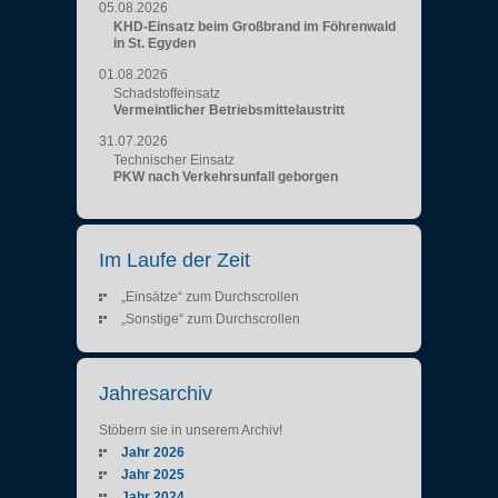
05.08.2026
KHD-Einsatz beim Großbrand im Föhrenwald
in St. Egyden
01.08.2026
Schadstoffeinsatz
Vermeintlicher Betriebsmittelaustritt
31.07.2026
Technischer Einsatz
PKW nach Verkehrsunfall geborgen
Im Laufe der Zeit
„Einsätze“ zum Durchscrollen
„Sonstige“ zum Durchscrollen
Jahresarchiv
Stöbern sie in unserem Archiv!
Jahr 2026
Jahr 2025
Jahr 2024