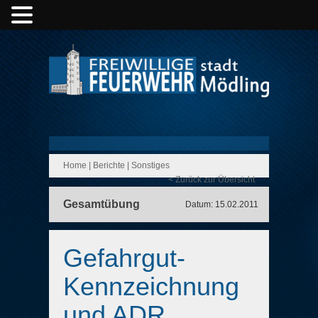
Home
|
Berichte
|
Sonstiges
< Zurück zur Übersicht
Gesamtübung
Datum: 15.02.2011
Gefahrgut-
Kennzeichnung
und ADR