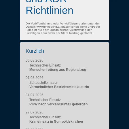
Richtlinien
Die Veröffentlichung oder Vervielfältigung aller unter der
Domain www.ffmoedling.at präsentierten Texte und/oder
Fotos ist nur nach ausdrücklicher Zustimmung der
Freiwilligen Feuerwehr der Stadt Mödling gestattet.
Kürzlich
06.08.2026
Technischer Einsatz
Menschenrettung aus Regionalzug
01.08.2026
Schadstoffeinsatz
Vermeintlicher Betriebsmittelaustritt
31.07.2026
Technischer Einsatz
PKW nach Verkehrsunfall geborgen
27.07.2026
Technischer Einsatz
Kraneinsatz in Gumpoldskirchen