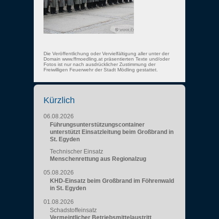
Die Veröffentlichung oder Vervielfältigung aller unter der
Domain www.ffmoedling.at präsentierten Texte und/oder
Fotos ist nur nach ausdrücklicher Zustimmung der
Freiwilligen Feuerwehr der Stadt Mödling gestattet.
Kürzlich
06.08.2026
Führungsunterstützungscontainer
unterstützt Einsatzleitung beim Großbrand in
St. Egyden
Technischer Einsatz
Menschenrettung aus Regionalzug
05.08.2026
KHD-Einsatz beim Großbrand im Föhrenwald
in St. Egyden
01.08.2026
Schadstoffeinsatz
Vermeintlicher Betriebsmittelaustritt