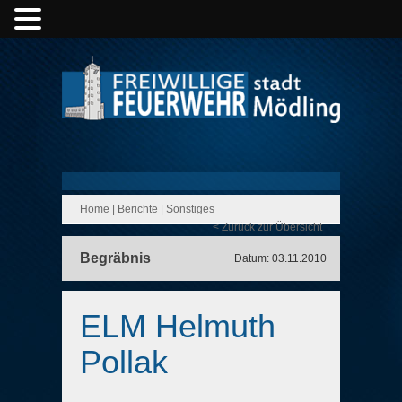
Home
|
Berichte
|
Sonstiges
< Zurück zur Übersicht
Begräbnis
Datum: 03.11.2010
ELM Helmuth
Pollak