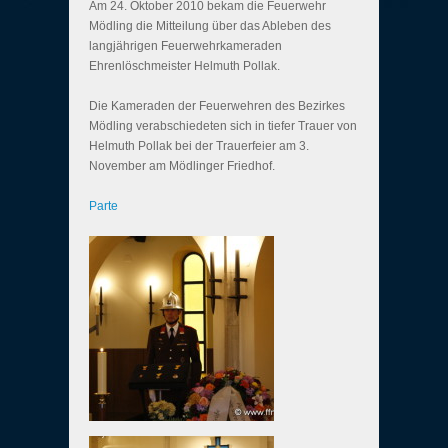
Am 24. Oktober 2010 bekam die Feuerwehr
Mödling die Mitteilung über das Ableben des
langjährigen Feuerwehrkameraden
Ehrenlöschmeister Helmuth Pollak.
Die Kameraden der Feuerwehren des Bezirkes
Mödling verabschiedeten sich in tiefer Trauer von
Helmuth Pollak bei der Trauerfeier am 3.
November am Mödlinger Friedhof.
Parte