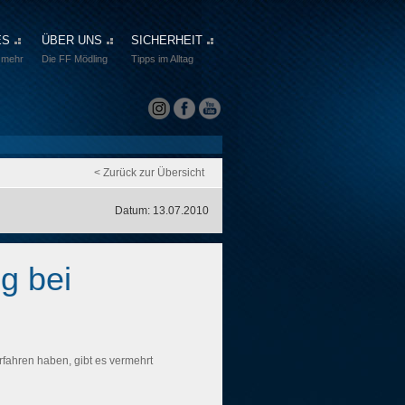
ES
ÜBER UNS
SICHERHEIT
 mehr
Die FF Mödling
Tipps im Alltag
< Zurück zur Übersicht
Datum: 13.07.2010
g bei
erfahren haben, gibt es vermehrt