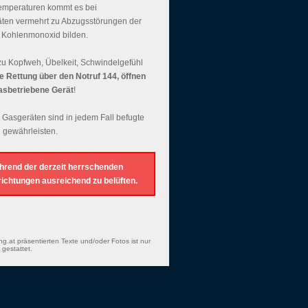
temperaturen kommt es bei
äten vermehrt zu Abzugsstörungen der
 Kohlenmonoxid bilden.
u Kopfweh, Übelkeit, Schwindelgefühl
die Rettung über den Notruf 144, öffnen
asbetriebene Gerät
!
 Gasgeräten sind in jedem Fall befugte
 gewährleisten.
hrend der derzeit herrschenden
chtungen ausreichend zu belüften.
ng.at präsentierten Texte und/oder Fotos ist nur
gestattet.