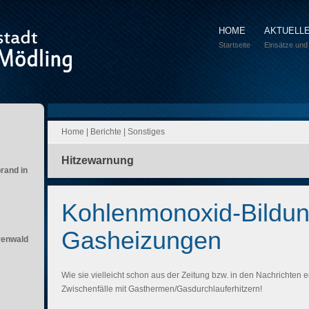
HOME
AKTUELL
Startseite
Einsätze und
Home
|
Berichte
|
Sonstiges
Hitzewarnung
brand in
Kohlenmonoxid-Bildun
Gasheizungen
renwald
Wie sie vielleicht schon aus der Zeitung bzw. in den Nachrichten 
Zwischenfälle mit Gasthermen/Gasdurchlauferhitzern!