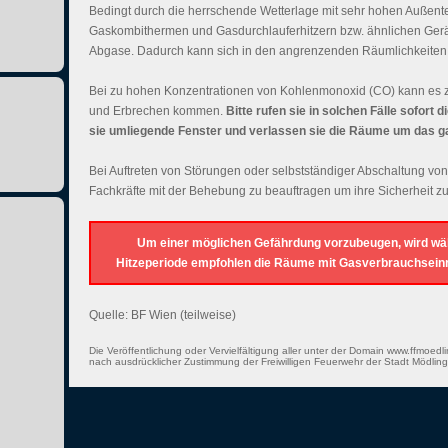
Bedingt durch die herrschende Wetterlage mit sehr hohen Außen
Gaskombithermen und Gasdurchlauferhitzern bzw. ähnlichen Ger
Abgase. Dadurch kann sich in den angrenzenden Räumlichkeiten
Bei zu hohen Konzentrationen von Kohlenmonoxid (CO) kann es z
und Erbrechen kommen.
Bitte rufen sie in solchen Fälle sofort 
sie umliegende Fenster und verlassen sie die Räume um das g
Bei Auftreten von Störungen oder selbstständiger Abschaltung von
Fachkräfte mit der Behebung zu beauftragen um ihre Sicherheit zu
Um einer möglichen Gefährdung vorzubeugen, wird wä
Hitzeperiode empfohlen die Räume mit Gasverbrauchseinri
Quelle: BF Wien (teilweise)
Die Veröffentlichung oder Vervielfältigung aller unter der Domain www.ffmoedli
nach ausdrücklicher Zustimmung der Freiwilligen Feuerwehr der Stadt Mödling 