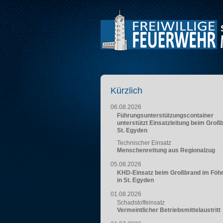
Kürzlich
06.08.2026
Führungsunterstützungscontainer
unterstützt Einsatzleitung beim Groß
St. Egyden
Technischer Einsatz
Menschenrettung aus Regionalzug
05.08.2026
KHD-Einsatz beim Großbrand im Föh
in St. Egyden
01.08.2026
Schadstoffeinsatz
Vermeintlicher Betriebsmittelaustritt