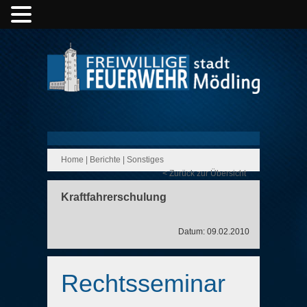
Home
|
Berichte
|
Sonstiges
< Zurück zur Übersicht
Kraftfahrerschulung
Datum: 09.02.2010
Rechtsseminar