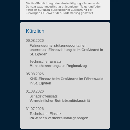
Die Veröffentlichung oder Vervielfältigung aller unter der
Domain www.ffmoedling.at präsentierten Texte und/oder
Fotos ist nur nach ausdrücklicher Zustimmung der
Freiwilligen Feuerwehr der Stadt Mödling gestattet.
Kürzlich
06.08.2026
Führungsunterstützungscontainer
unterstützt Einsatzleitung beim Großbrand in
St. Egyden
Technischer Einsatz
Menschenrettung aus Regionalzug
05.08.2026
KHD-Einsatz beim Großbrand im Föhrenwald
in St. Egyden
01.08.2026
Schadstoffeinsatz
Vermeintlicher Betriebsmittelaustritt
31.07.2026
Technischer Einsatz
PKW nach Verkehrsunfall geborgen